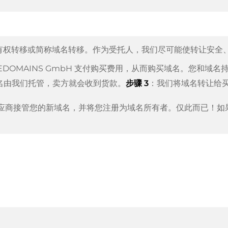
有权转移或简称域名转移。作为受托人，我们尽可能使转让安全
TEDOMAINS GmbH 支付购买费用，从而购买域名。您和域
名由我们托管，卖方就会收到货款。
步骤 3
：我们将域名转让给
应商接管您的新域名，并将您注册为域名所有者。仅此而已！如
 作为支付服务提供商，以提供可用的支付方式，例如：信用卡、PayPal、
a、ApplePay、GooglePay、支付宝或本地供应商。
我们的名称所代表的意义n:
担任
域名托管人
。
行的。只要您及时采取行动，并且您的供应商没有任何问题，一