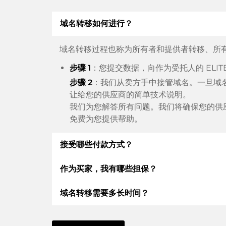
域名转移如何进行？
域名转移过程也称为所有者和提供者转移、所
步骤 1
：您提交数据，向作为受托人的 ELI
步骤 2
：我们从卖方手中接管域名。一旦域
让给您的供应商的简单技术说明。
我们为您解答所有问题。我们将确保您的供
免费为您提供帮助。
接受哪些付款方式？
作为买家，我有哪些担保？
我们使用 SEPA 作为预付费，并使用 STRIPE
支付宝或当地供应商：信用卡、PayPal、Klarn
域名转移需要多长时间？
作为买方，我们始终向您保证以下证券。这就是
根据德国法律，ELITEDOMAINS GmbH 
域名转移到新的提供商是通过自动程序实时进