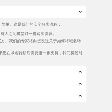
expand_more
、简单。这是我们的安全分步流程：
名持有人之间将签订一份购买协议。
买方。我们的专家将向您发送关于如何将域名转
果您在域名转移后需要进一步支持，我们将随时
expand_less
expand_less
Klarna、ApplePay、GooglePay、
expand_less
切都会在几分钟内完成。