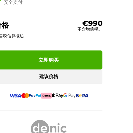
ck
安全支付
€990
价格
不含增值税。
售税估算概述
立即购买
建议价格