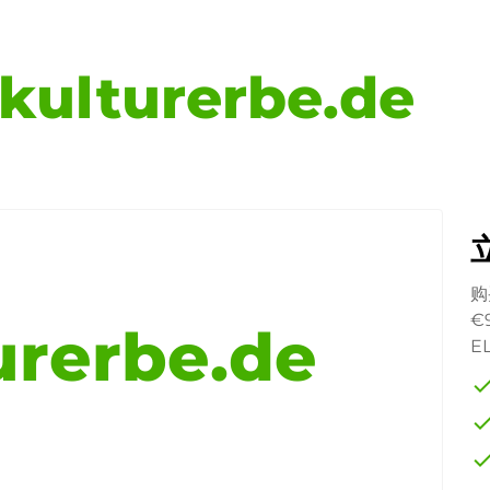
kulturerbe.de
购
€
urerbe.de
E
che
che
che