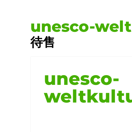
unesco-welt
待售
unesco-
weltkult